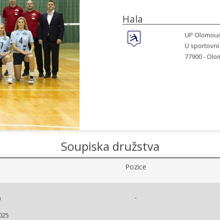
Hala
UP Olomou
U sportovní
77900 -
Olo
Soupiska družstva
Pozice
-
a
025