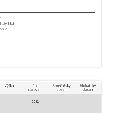
c
 haly 38/2
mouc
Výška
Rok
Smečařský
Blokařský
narození
dosah
dosah
-
2012
-
-