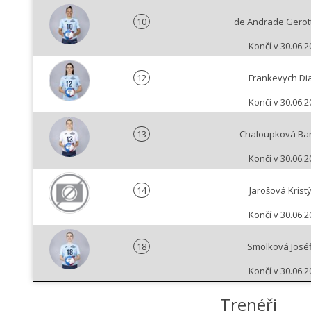
10
de Andrade Gerot
Končí v 30.06.2
12
Frankevych Di
Končí v 30.06.2
13
Chaloupková Ba
Končí v 30.06.2
14
Jarošová Krist
Končí v 30.06.2
18
Smolková José
Končí v 30.06.2
Trenéři