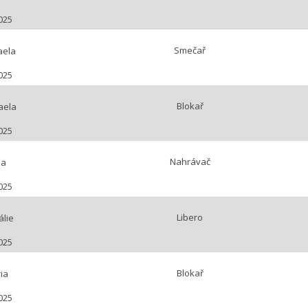
025
Smečař
aela
025
Blokař
aela
025
Nahrávač
na
025
Libero
lie
025
Blokař
ia
025