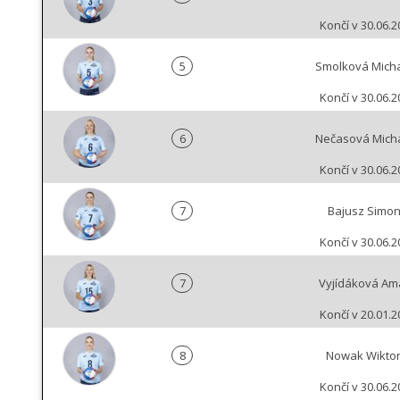
Končí v 30.06.2
5
Smolková Mich
Končí v 30.06.2
6
Nečasová Mich
Končí v 30.06.2
7
Bajusz Simo
Končí v 30.06.2
7
Vyjídáková Amá
Končí v 20.01.2
8
Nowak Wiktor
Končí v 30.06.2