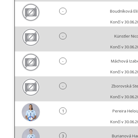
-
Boudníková Eli
Končí v 30.06.2
-
Künstler Nico
Končí v 30.06.2
-
Máchová Izab
Končí v 30.06.2
-
Zborovská Ste
Končí v 30.06.2
1
Pereira Heloi
Končí v 30.06.2
3
Burianová Ha