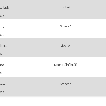
Blokař
to Jady
025
Smečař
ana
025
Libero
rbora
025
Diagonální hráč
ýna
025
Smečař
fina
025