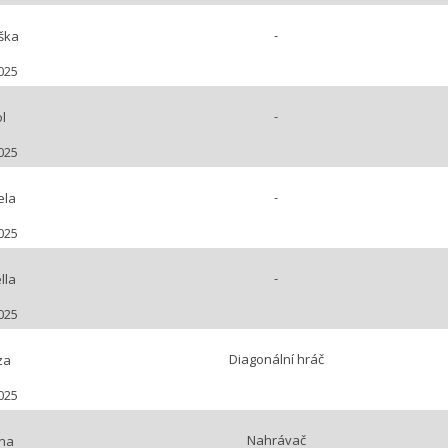
-
ška
025
-
l
025
-
ela
025
-
lla
025
Diagonální hráč
za
025
Nahrávač
na