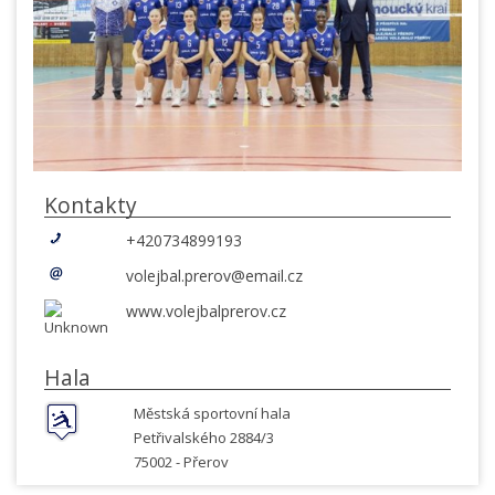
Kontakty
+420734899193
volejbal.prerov@email.cz
www.volejbalprerov.cz
Hala
Městská sportovní hala
Petřivalského 2884/3
75002 -
Přerov