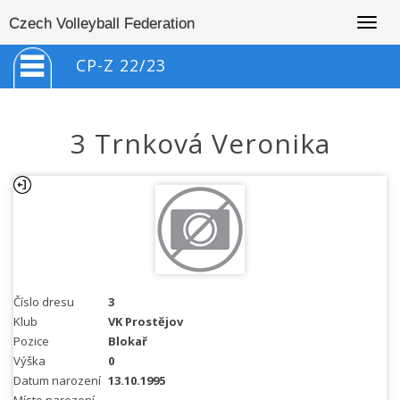
Togg
Czech Volleyball Federation
navig
CP-Z 22/23
3 Trnková Veronika
Číslo dresu
3
Klub
VK Prostějov
Pozice
Blokař
Výška
0
Datum narození
13.10.1995