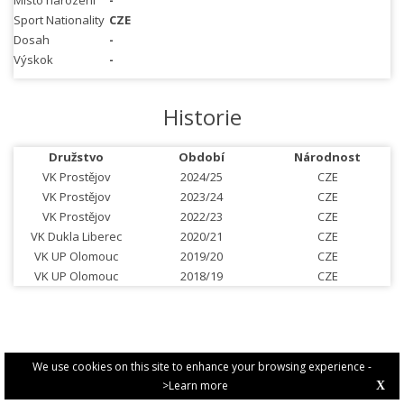
Místo narození
-
Sport Nationality
CZE
Dosah
-
Výskok
-
Historie
Družstvo
Období
Národnost
VK Prostějov
2024/25
CZE
VK Prostějov
2023/24
CZE
VK Prostějov
2022/23
CZE
VK Dukla Liberec
2020/21
CZE
VK UP Olomouc
2019/20
CZE
VK UP Olomouc
2018/19
CZE
We use cookies on this site to enhance your browsing experience -
>Learn more
X
PRIVACY POLICY