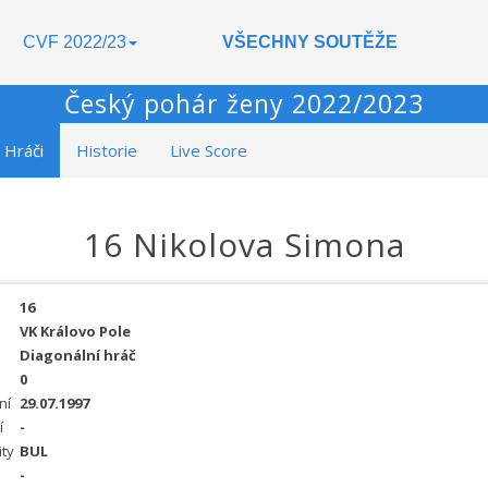
CVF 2022/23
VŠECHNY SOUTĚŽE
Český pohár ženy 2022/2023
Hráči
Historie
Live Score
16 Nikolova Simona
16
VK Královo Pole
Diagonální hráč
0
ní
29.07.1997
í
-
ity
BUL
-