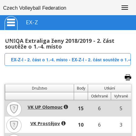
Togg
Czech Volleyball Federation
navig
EX-Z
UNIQA Extraliga ženy 2018/2019 - 2. část
soutěže o 1.-4. místo
EX-Z-I - 2. část o 1.-4. místo - EX-Z-I - 2. část soutěže o 1.-4.
Družstvo
Body
Utkání
Odehrané
Vyhrané
VK UP Olomouc
15
6
5
VK Prostějov
10
6
3