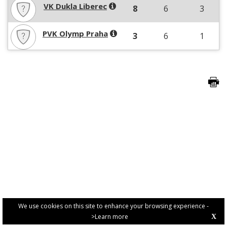
VK Dukla Liberec
8
6
3
PVK Olymp Praha
3
6
1
We use cookies on this site to enhance your browsing experience -
>Learn more
X
PRIVACY POLICY