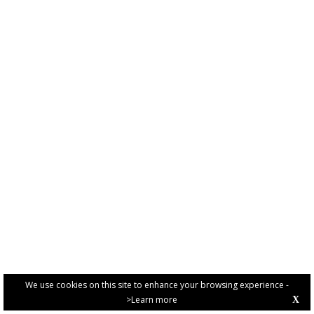
We use cookies on this site to enhance your browsing experience -
>Learn more
X
PRIVACY POLICY