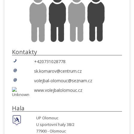
Kontakty
+420731028778
sk.komarov@centrum.cz
volejbal-olomouc@seznam.cz
www.volejbalolomouc.cz
Hala
UP Olomouc
U sportovní haly 38/2
77900 -
Olomouc