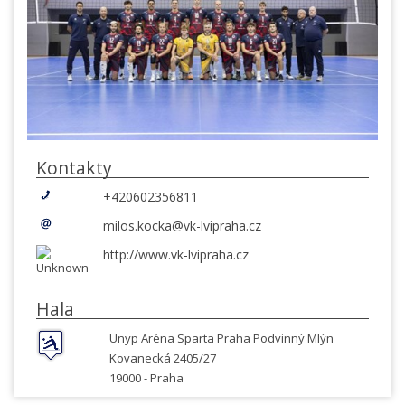
Kontakty
+420602356811
milos.kocka@vk-lvipraha.cz
http://www.vk-lvipraha.cz
Hala
Unyp Aréna Sparta Praha Podvinný Mlýn
Kovanecká 2405/27
19000 -
Praha