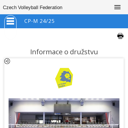
Togg
Czech Volleyball Federation
navig
CP-M 24/25
Informace o družstvu