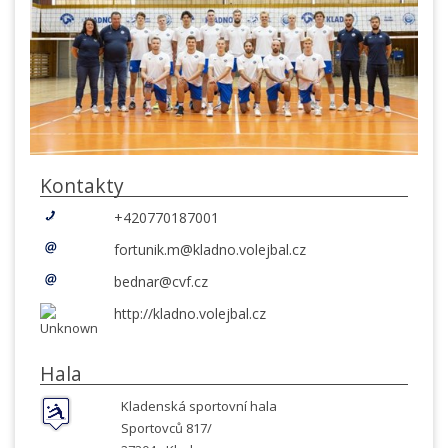
Kontakty
+420770187001
fortunik.m@kladno.volejbal.cz
bednar@cvf.cz
http://kladno.volejbal.cz
Hala
Kladenská sportovní hala
Sportovců 817/