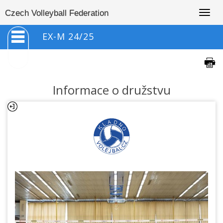
Togg
Czech Volleyball Federation
navig
EX-M 24/25
Informace o družstvu