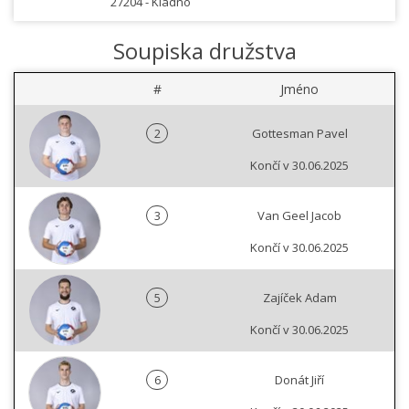
27204 -
Kladno
Soupiska družstva
#
Jméno
2
Gottesman Pavel
Končí v 30.06.2025
3
Van Geel Jacob
Končí v 30.06.2025
5
Zajíček Adam
Končí v 30.06.2025
6
Donát Jiří