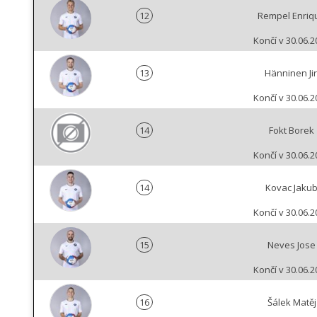
12
Rempel Enriq
Končí v 30.06.2
13
Hänninen Jir
Končí v 30.06.2
14
Fokt Borek
Končí v 30.06.2
14
Kovac Jaku
Končí v 30.06.2
15
Neves Jose
Končí v 30.06.2
16
Šálek Matěj