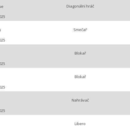
Diagonální hráč
ue
025
Smečař
i
025
Blokař
025
Blokař
b
025
Nahrávač
025
Libero