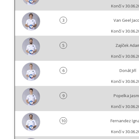
Končí v 30.06.2
3
Van Geel Jac
Končí v 30.06.2
5
Zajíček Ada
Končí v 30.06.2
6
Donát Jiří
Končí v 30.06.2
9
Popelka Jasm
Končí v 30.06.2
10
Fernandez Ign
Končí v 30.06.2