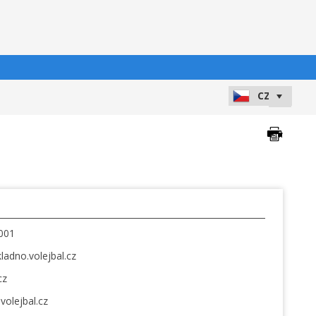
001
ladno.volejbal.cz
cz
.volejbal.cz