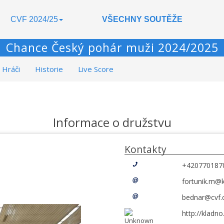
CVF 2024/25
VŠECHNY SOUTĚŽE
Chance Český pohár muži 2024/2025
Hráči
Historie
Live Score
Informace o družstvu
Kontakty
+420770187
fortunik.m@k
bednar@cvf.
http://kladno