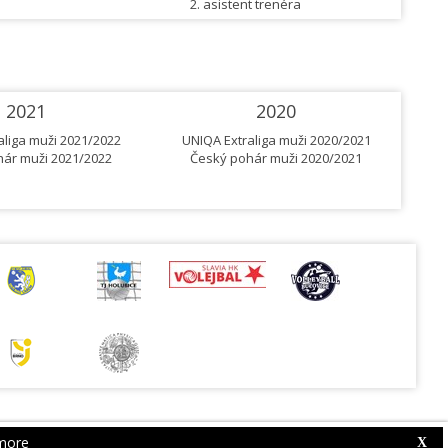
2. asistent trenéra
2021
2020
aliga muži 2021/2022
UNIQA Extraliga muži 2020/2021
UN
ár muži 2021/2022
Český pohár muži 2020/2021
Č
more
Web Competition Site © 2026 by
X