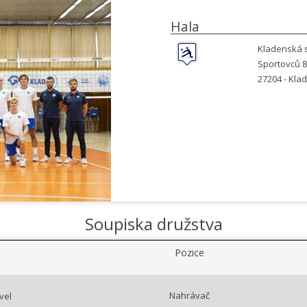
Hala
Kladenská s
Sportovců 8
27204 -
Kla
Soupiska družstva
Pozice
Nahrávač
vel