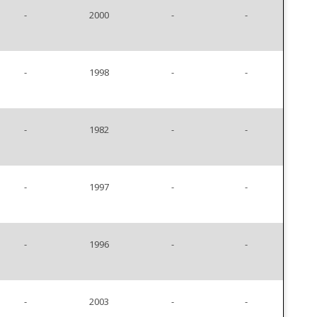
-
2000
-
-
-
1998
-
-
-
1982
-
-
-
1997
-
-
-
1996
-
-
-
2003
-
-