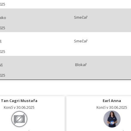
025
Smečař
iko
025
Smečař
š
025
Blokař
áš
025
Tan Cagri Mustafa
Earl Anna
Končí v 30.06.2025
Končí v 30.06.2025