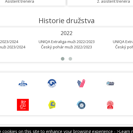
Asistent trenéra
2. asistent trenéra
Historie družstva
2022
 2023/2024
UNIQA Extraliga muži 2022/2023
UNIQA Extr
uži 2023/2024
Český pohár muži 2022/2023
Český poh
 cookies on this site to enhance your browsing experience -
>Learn 