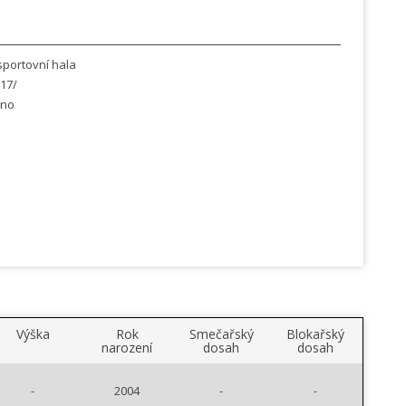
portovní hala
17/
dno
Výška
Rok
Smečařský
Blokařský
narození
dosah
dosah
-
2004
-
-