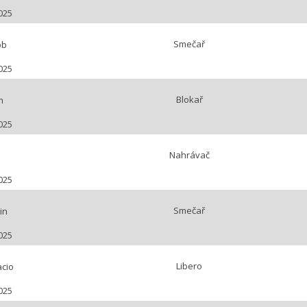
025
Smečař
ob
025
Blokař
m
025
Nahrávač
025
Smečař
in
025
Libero
acio
025