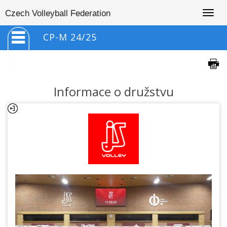
Togg
Czech Volleyball Federation
navig
CP-M 24/25
Informace o družstvu