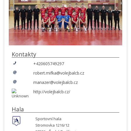
Kontakty
+420605749297
robert.mifka@volejbalcb.cz
manazer@volejbalcb.cz
http://volejbalcb.cz/
Hala
Sportovní hala
Stromovka 1216/12