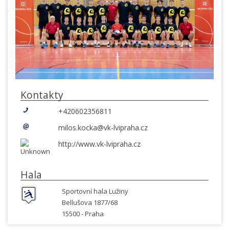
Kontakty
+420602356811
milos.kocka@vk-lvipraha.cz
http://www.vk-lvipraha.cz
Hala
Sportovní hala Lužiny
Bellušova 1877/68
15500 -
Praha