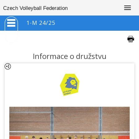
Togg
Czech Volleyball Federation
navig
1-M 24/25
Informace o družstvu