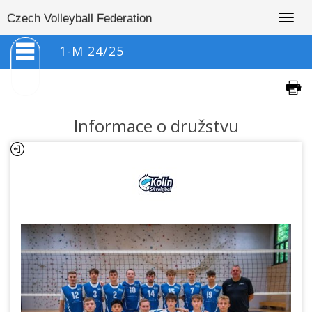
Togg
Czech Volleyball Federation
navig
1-M 24/25
Informace o družstvu