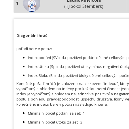
Látalová Nikola
1
(TJ Sokol Šternberk)
Diagonální hráč
pořadí bere v potaz:
Index podání (SV ind.): pozitivní podání dělené celkovým p
Index Útoku (Sp ind.): pozitivní útoky mínus negativní útok
Index Bloku (Bl ind.): pozitivní bloky dělené celkovým poč
Konečné pořadí hráčů je založeno na celkovém "indexu", který u
vypočítaný s ohledem na indexy pro každou herní činnost jednot
index je vypočítaný s ohledem na jednotlivé pozitivní a negativ
postu z pohledu pravděpodobnosti úspěchu družstva. Ikony ved
konečného indexu bere v potaz i následující kritéria:
Minimální počet podání za set:
1
Minimální počet útoků za set:
3