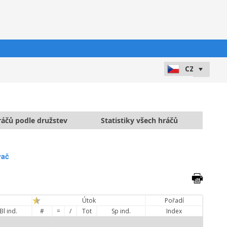
hráčů podle družstev
Statistiky všech hráčů
vač
Útok
Pořadí
Bl ind.
#
=
/
Tot
Sp ind.
Index