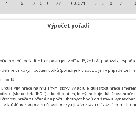
2
6
2
0
0
27
0,0071
2
3
0
7
Výpočet pořadí
očtem bodů (pořadí je k dispozici jen v případě, že hráč podával alespoň j
y dělené celkovým počtem útoků (pořadí je k dispozici jen v případě, že hráč
tem bodů
rčuje vliv hráče na hru. Jinými slovy, vyjadřuje důležitost hráče směre
livce (sloupeček "IND.") a koeficientem, který indikuje důležitost hráče
ní činnosti hráče založené na počtu uhraných bodů družstev a vynásobené 
le každého sloupce zručnosti poskytují představu o "váze" herních či