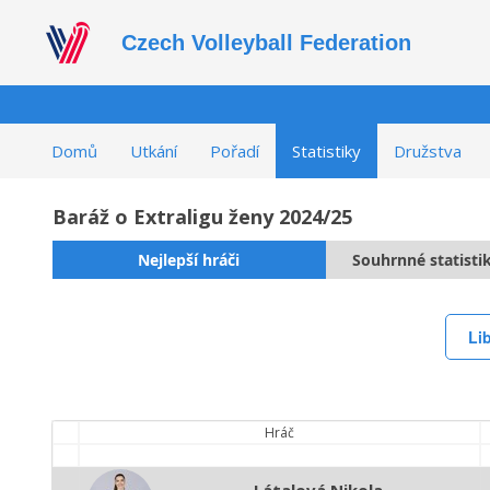
Czech Volleyball Federation
Domů
Utkání
Pořadí
Statistiky
Družstva
Baráž o Extraligu ženy 2024/25
Nejlepší hráči
Souhrnné statisti
Li
Hráč