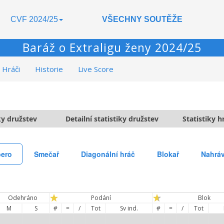
CVF 2024/25
VŠECHNY SOUTĚŽE
Baráž o Extraligu ženy 2024/25
Hráči
Historie
Live Score
ky družstev
Detailní statistiky družstev
Statistiky 
bero
Smečař
Diagonální hráč
Blokař
Nahrá
Odehráno
Podání
Blok
M
S
#
=
/
Tot
Sv ind.
#
=
/
Tot