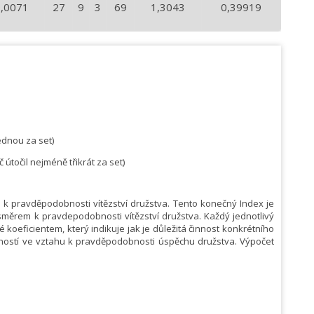
0,0071
27
9
3
69
1,3043
0,39919
ednou za set)
 útočil nejméně třikrát za set)
m k pravděpodobnosti vítězství družstva. Tento konečný Index je
 směrem k pravdepodobnosti vítězství družstva. Každý jednotlivý
koeficientem, který indikuje jak je důležitá činnost konkrétního
nností ve vztahu k pravděpodobnosti úspěchu družstva. Výpočet