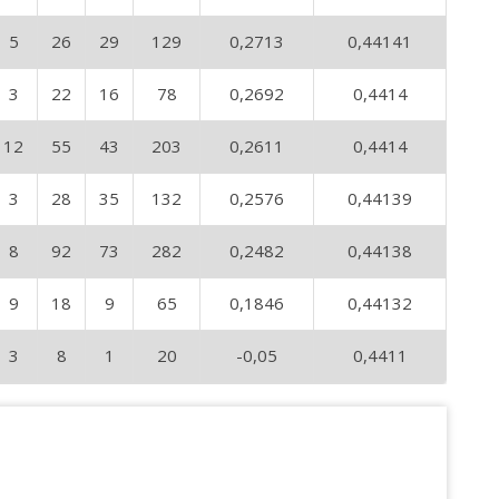
5
26
29
129
0,2713
0,44141
3
22
16
78
0,2692
0,4414
12
55
43
203
0,2611
0,4414
3
28
35
132
0,2576
0,44139
8
92
73
282
0,2482
0,44138
9
18
9
65
0,1846
0,44132
3
8
1
20
-0,05
0,4411