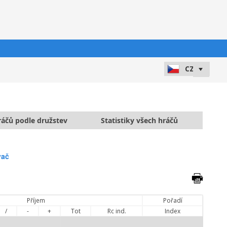
hráčů podle družstev
Statistiky všech hráčů
vač
Příjem
Pořadí
/
-
+
Tot
Rc ind.
Index