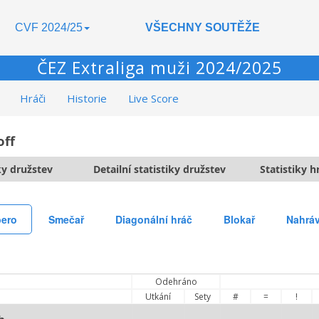
CVF 2024/25
VŠECHNY SOUTĚŽE
ČEZ Extraliga muži 2024/2025
Hráči
Historie
Live Score
off
ky družstev
Detailní statistiky družstev
Statistiky 
bero
Smečař
Diagonální hráč
Blokař
Nahrá
Odehráno
Utkání
Sety
#
=
!