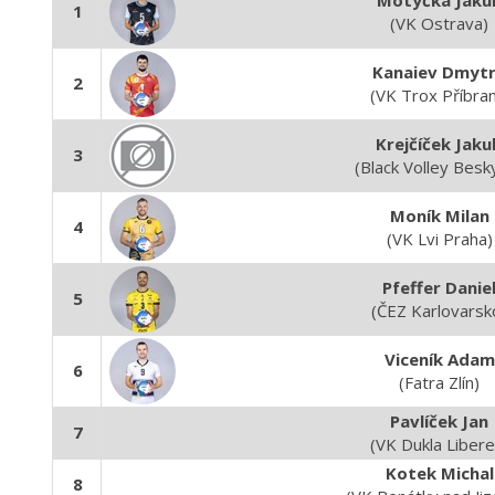
Motyčka Jaku
1
(VK Ostrava)
Kanaiev Dmyt
2
(VK Trox Příbra
Krejčíček Jaku
3
(Black Volley Besk
Moník Milan
4
(VK Lvi Praha)
Pfeffer Danie
5
(ČEZ Karlovarsk
Viceník Adam
6
(Fatra Zlín)
Pavlíček Jan
7
(VK Dukla Libere
Kotek Michal
8