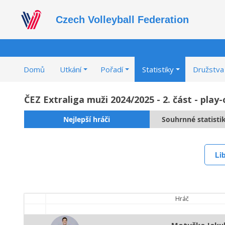
Czech Volleyball Federation
Domů
Utkání
Pořadí
Statistiky
Družstva
ČEZ Extraliga muži 2024/2025 - 2. část - play-
Nejlepší hráči
Souhrnné statisti
Li
Hráč