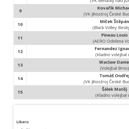
(VK Benátky nad Jiz
Kovařík Micha
9
(VK Jihostroj České Bu
Míček Štěpán
10
(Black Volley Besk
Pineau Louis
11
(AERO Odolena V
Fernandez Igna
12
(Kladno volejbal 
Waclaw Danie
13
(Volejbal Brno)
Tomáš Ondře
14
(VK Jihostroj České Bu
Šálek Matěj
15
(Kladno volejbal 
Libero