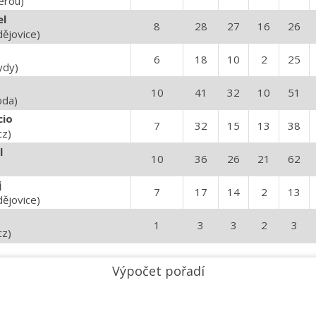
erou)
el
8
28
27
16
26
dějovice)
6
18
10
2
25
ydy)
10
41
32
10
51
oda)
cio
7
32
15
13
38
cz)
l
10
36
26
21
62
j
7
17
14
2
13
dějovice)
1
3
3
2
3
cz)
Výpočet pořadí