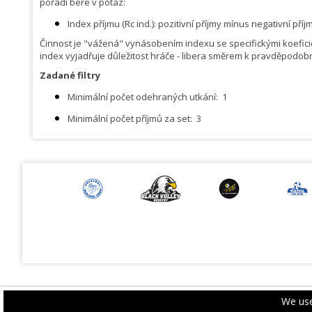
pořadí bere v potaz:
Index příjmu (Rc ind.): pozitivní příjmy mínus negativní p
Činnost je "vážená" vynásobením indexu se specifickými koeficien
index vyjadřuje důležitost hráče - libera směrem k pravděpodobno
Zadané filtry
Minimální počet odehraných utkání:
1
Minimální počet příjmů za set:
3
We use
PRIVACY POLICY