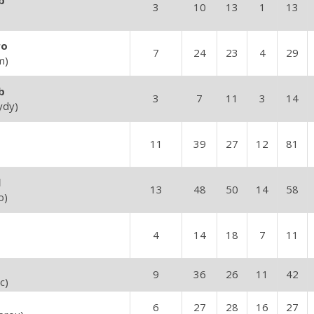
b
3
10
13
1
13
ro
7
24
23
4
29
m)
b
3
7
11
3
14
ydy)
11
39
27
12
81
l
13
48
50
14
58
o)
4
14
18
7
11
9
36
26
11
42
c)
6
27
28
16
27