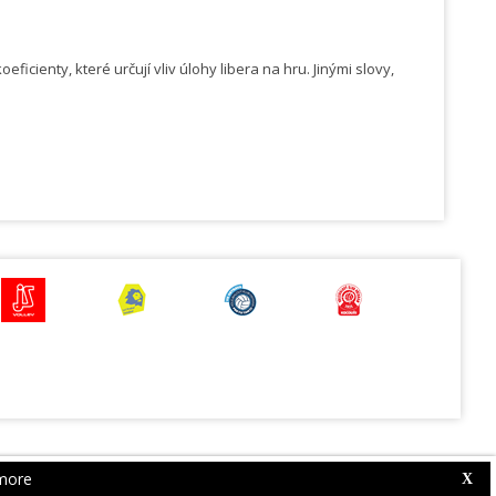
ienty, které určují vliv úlohy libera na hru. Jinými slovy,
more
Web Competition Site © 2026 by
X