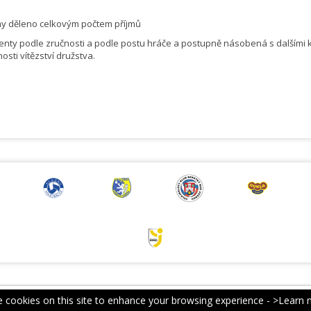
říjmy děleno celkovým počtem příjmů
ty podle zručnosti a podle postu hráče a postupně násobená s dalšími koefic
sti vítězství družstva.
 cookies on this site to enhance your browsing experience -
>Learn 