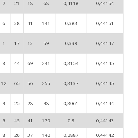
2
21
18
68
0,4118
0,44154
6
38
41
141
0,383
0,44151
1
17
13
59
0,339
0,44147
8
44
69
241
0,3154
0,44145
12
65
56
255
0,3137
0,44145
9
25
28
98
0,3061
0,44144
5
45
41
170
0,3
0,44143
8
26
37
142
0,2887
0,44142