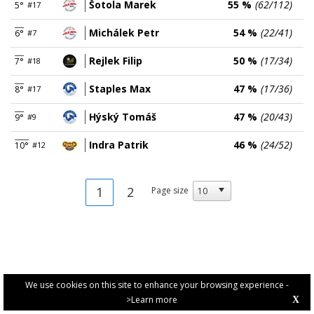
Šotola Marek
55 %
(62/112)
5°
#17
Michálek Petr
54 %
(22/41)
6°
#7
Rejlek Filip
50 %
(17/34)
7°
#18
Staples Max
47 %
(17/36)
8°
#17
Hýský Tomáš
47 %
(20/43)
9°
#9
Indra Patrik
46 %
(24/52)
10°
#12
1
2
Page size
We use cookies on this site to enhance your browsing experience -
>Learn more
X
PRIVACY POLICY