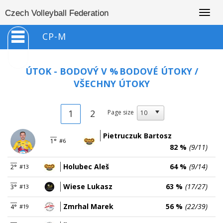
Togg
Czech Volleyball Federation
navig
CP-M
ÚTOK - BODOVÝ V %
BODOVÉ ÚTOKY /
VŠECHNY ÚTOKY
1
2
Page size
Pietruczuk Bartosz
1°
#6
82 %
(9/11)
Holubec Aleš
64 %
(9/14)
2°
#13
Wiese Lukasz
63 %
(17/27)
3°
#13
Zmrhal Marek
56 %
(22/39)
4°
#19