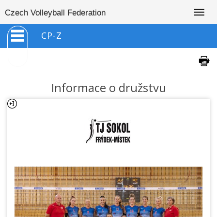
Togg
Czech Volleyball Federation
navig
CP-Z
Informace o družstvu