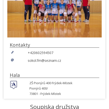
Kontakty
+420602594507
sokol.fm@seznam.cz
Hala
ZŠ Pionýrů 400 Frýdek-Místek
Pionýrů 400/
73801 -
Frýdek-Místek
Soupiska družstva