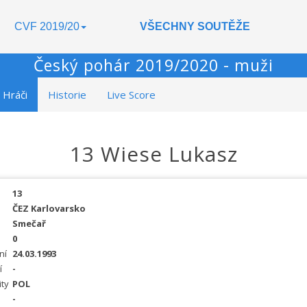
CVF 2019/20
VŠECHNY SOUTĚŽE
Český pohár 2019/2020 - muži
Hráči
Historie
Live Score
13 Wiese Lukasz
13
ČEZ Karlovarsko
Smečař
0
ní
24.03.1993
í
-
ity
POL
-