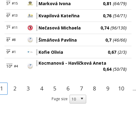
Marková Ivona
0,81
(64/79)
5°
#15
Kvapilová Kateřina
0,76
(54/71)
6°
#13
Nečasová Michaela
0,74
(96/130)
7°
#11
Šimáňová Pavlína
0,7
(46/66)
8°
#8
Kofie Olivia
0,67
(2/3)
9°
#1
Kocmanová - Havlíčková Aneta
10°
#4
0,64
(50/78)
1
2
3
4
5
6
7
8
9
10
..
Page size