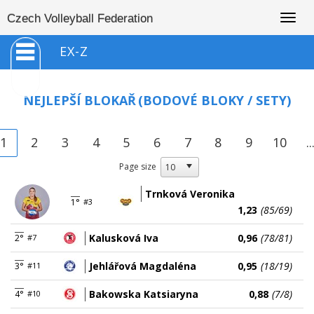
Togg
Czech Volleyball Federation
navig
EX-Z
NEJLEPŠÍ BLOKAŘ
(BODOVÉ BLOKY / SETY)
1
2
3
4
5
6
7
8
9
10
..
Page size
Trnková Veronika
1°
#3
1,23
(85/69)
Kalusková Iva
0,96
(78/81)
2°
#7
Jehlářová Magdaléna
0,95
(18/19)
3°
#11
Bakowska Katsiaryna
0,88
(7/8)
4°
#10