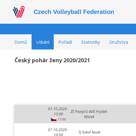
Czech Volleyball Federation
Domů
Utkání
Pořadí
Statistiky
Družstva
Český pohár ženy 2020/2021
01.10.2020 -
ZŠ Pionýrů 400 Frýdek-
15:00
Místek
17:00
07.10.2020 -
TJ Sokol Nusle
18:00