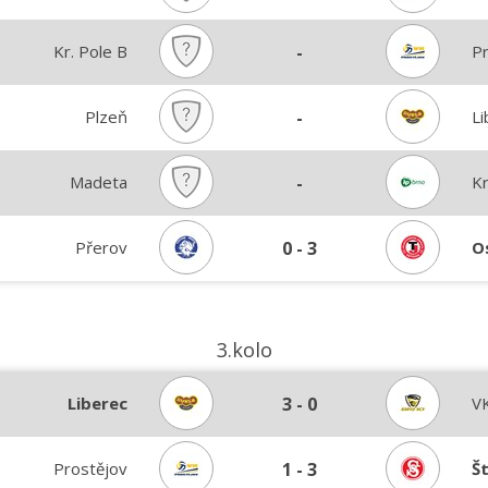
Kr. Pole B
-
P
Plzeň
-
Li
Madeta
-
Kr
Přerov
0
-
3
O
3.kolo
Liberec
3
-
0
V
Prostějov
1
-
3
Š