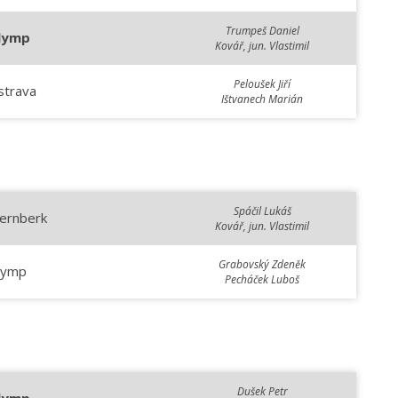
Trumpeš Daniel
lymp
Kovář, jun. Vlastimil
Peloušek Jiří
strava
Ištvanech Marián
Spáčil Lukáš
ternberk
Kovář, jun. Vlastimil
Grabovský Zdeněk
lymp
Pecháček Luboš
Dušek Petr