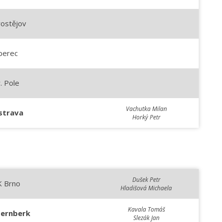
rostějov
berec
. Pole
Vachutka Milan
strava
Horký Petr
Dušek Petr
K Brno
Hladišová Michaela
Kavala Tomáš
ternberk
Slezák Jan