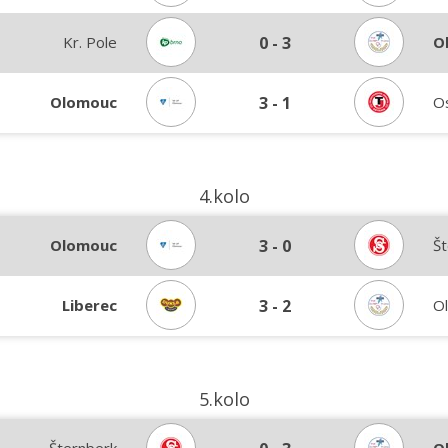
Kr. Pole
0
-
3
O
Olomouc
3
-
1
O
4.kolo
Olomouc
3
-
0
Š
Liberec
3
-
2
O
5.kolo