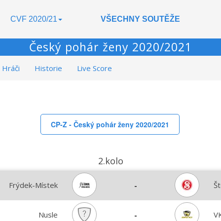
CVF 2020/21
VŠECHNY SOUTĚŽE
Český pohár ženy 2020/2021
Hráči
Historie
Live Score
CP-Z - Český pohár ženy 2020/2021
2.kolo
Frýdek-Místek
-
Š
Nusle
-
V