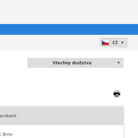
ternberk
K Brno