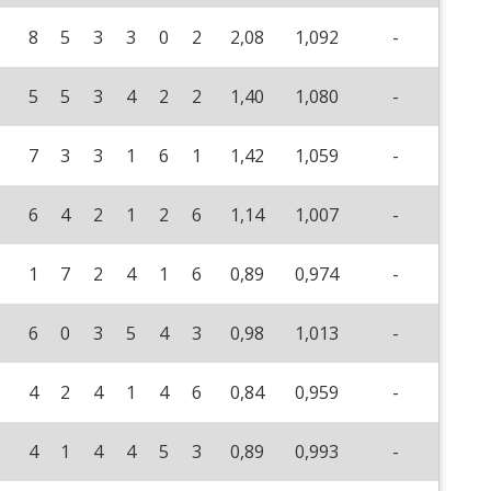
5
8
5
3
3
0
2
2,08
1,092
-
0
5
5
3
4
2
2
1,40
1,080
-
8
7
3
3
1
6
1
1,42
1,059
-
6
6
4
2
1
2
6
1,14
1,007
-
8
1
7
2
4
1
6
0,89
0,974
-
5
6
0
3
5
4
3
0,98
1,013
-
8
4
2
4
1
4
6
0,84
0,959
-
2
4
1
4
4
5
3
0,89
0,993
-