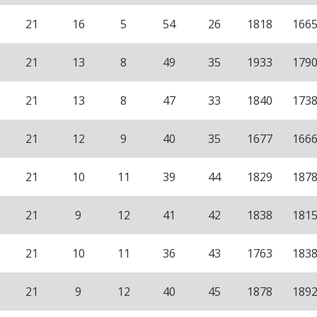
21
16
5
54
26
1818
166
21
13
8
49
35
1933
179
21
13
8
47
33
1840
173
21
12
9
40
35
1677
166
21
10
11
39
44
1829
187
21
9
12
41
42
1838
181
21
10
11
36
43
1763
183
21
9
12
40
45
1878
189