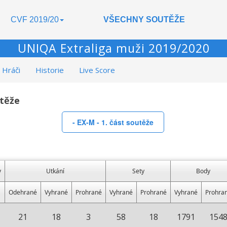
CVF 2019/20
VŠECHNY SOUTĚŽE
UNIQA Extraliga muži 2019/2020
Hráči
Historie
Live Score
utěže
- EX-M - 1. část soutěže
y
Utkání
Sety
Body
Odehrané
Vyhrané
Prohrané
Vyhrané
Prohrané
Vyhrané
Prohra
21
18
3
58
18
1791
154