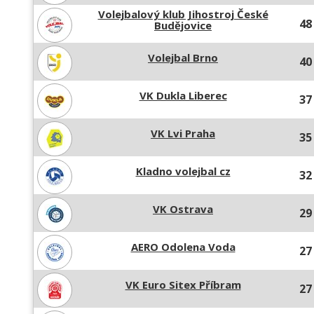
Volejbalový klub Jihostroj České
48
Budějovice
Volejbal Brno
40
VK Dukla Liberec
37
VK Lvi Praha
35
Kladno volejbal cz
32
VK Ostrava
29
AERO Odolena Voda
27
VK Euro Sitex Příbram
27