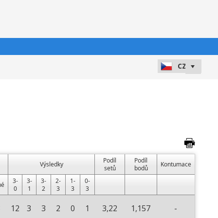
Podíl
Podíl
Výsledky
Kontumace
setů
bodů
3-
3-
3-
2-
1-
0-
né
0
1
2
3
3
3
8
12
3
3
2
0
1
3,22
1,157
-