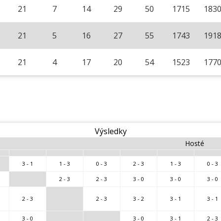
21
7
14
29
50
1715
183
21
5
16
27
55
1743
191
21
4
17
20
54
1523
177
Výsledky
Hosté
3 - 1
1 - 3
0 - 3
2 - 3
1 - 3
0 - 3
2 - 3
2 - 3
3 - 0
3 - 0
3 - 0
2 - 3
2 - 3
3 - 2
3 - 1
3 - 1
3 - 0
3 - 0
3 - 1
2 - 3