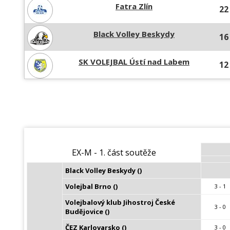
Fatra Zlín
22
Black Volley Beskydy
16
SK VOLEJBAL Ústí nad Labem
12
EX-M - 1. část soutěže
Black Volley Beskydy ()
Volejbal Brno ()
3 - 1
Volejbalový klub Jihostroj České 
3 - 0
Budějovice ()
ČEZ Karlovarsko ()
3 - 0