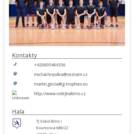
Kontakty
+420605464356
michal.hrazdira@seznam.cz
martin.gerza@g-trophies.eu
http://www.volejbalbrno.cz
Hala
TJ Sokol Brno I
Kounicova 686/22