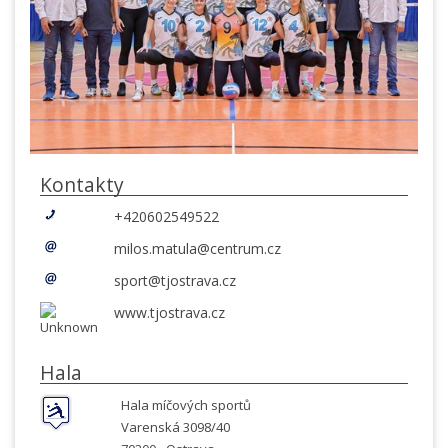
Kontakty
+420602549522
milos.matula@centrum.cz
sport@tjostrava.cz
www.tjostrava.cz
Hala
Hala míčových sportů
Varenská 3098/40