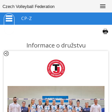
Togg
Czech Volleyball Federation
navig
CP-Z
Informace o družstvu