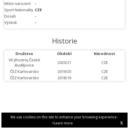
Místo narození
-
Sport Nationality
CZE
Dosah
-
Výskok
-
Historie
Družstvo
Období
Národnost
VK Jihostroj České
2020/21
CZE
Budějovice
ČEZ Karlovarsko
2019/20
CZE
ČEZ Karlovarsko
2018/19
CZE
We use cookies on this site to enhance your browsing experience -
>Learn more
X
PRIVACY POLICY