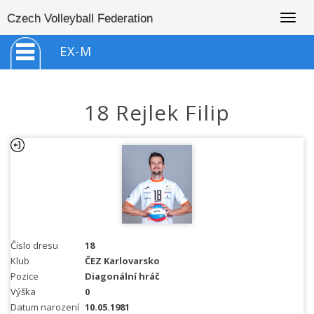
Togg
Czech Volleyball Federation
navig
EX-M
18 Rejlek Filip
Číslo dresu
18
Klub
ČEZ Karlovarsko
Pozice
Diagonální hráč
Výška
0
Datum narození
10.05.1981