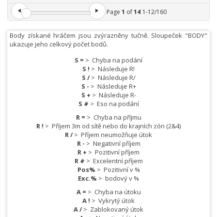
Page
1
of
14
1
-
12
/
160
Body získané hráčem jsou zvýrazněny tučně. Sloupeček "BODY"
ukazuje jeho celkový počet bodů.
S =
>
Chyba na podání
S !
>
Následuje R!
S /
>
Následuje R/
S -
>
Následuje R+
S +
>
Následuje R-
S #
>
Eso na podání
R =
>
Chyba na příjmu
R !
>
Příjem 3m od sítě nebo do krajních zón (2&4)
R /
>
Příjem neumožňuje útok
R -
>
Negativní příjem
R +
>
Pozitivní příjem
R #
>
Excelentní příjem
Pos%
>
Pozitivní v %
Exc.%
>
bodový v %
A =
>
Chyba na útoku
A !
>
Vykrytý útok
A /
>
Zablokovaný útok