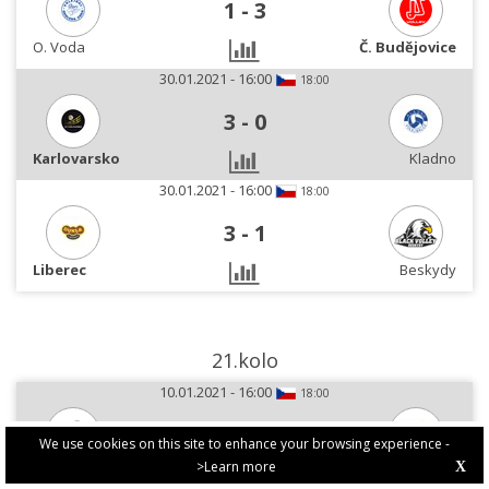
1
-
3
O. Voda
Č. Budějovice
30.01.2021 - 16:00
18:00
3
-
0
Karlovarsko
Kladno
30.01.2021 - 16:00
18:00
3
-
1
Liberec
Beskydy
21.kolo
10.01.2021 - 16:00
18:00
0
-
3
We use cookies on this site to enhance your browsing experience -
>Learn more
X
PRIVACY POLICY
Beskydy
Karlovarsko