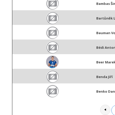
Bambas Ši
Bartůněk 
Bauman Vo
Bédi Anto
Beer Mare
Benda Jiří
Benko Dan