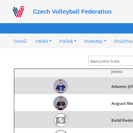
Czech Volleyball Federation
Domů
Utkání
Pořadí
Statistiky
Družstva
Jméno
Adamec Jiř
August M
Baláž Rade