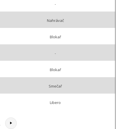
-
Nahrávač
Blokař
-
Blokař
Smečař
Libero
.