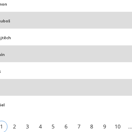
mon
Luboš
jtěch
nín
k
iel
1
2
3
4
5
6
7
8
9
10
..