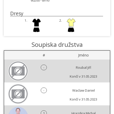
60200 -
Brno
Dresy
1.
2.
Soupiska družstva
#
Jméno
-
Roubal Jiří
Končí v 31.05.2023
-
Waclaw Daniel
Končí v 31.05.2023
1
Hrazdira Michal