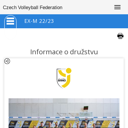
Togg
Czech Volleyball Federation
navig
EX-M 22/23
Informace o družstvu