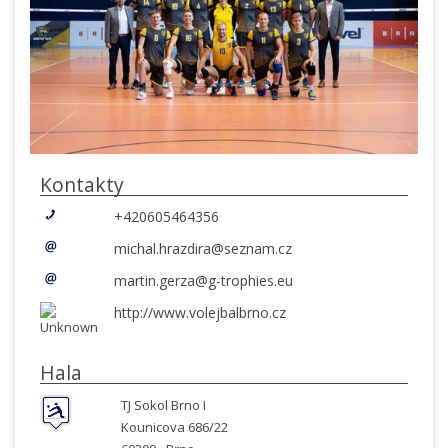
Kontakty
+420605464356
michal.hrazdira@seznam.cz
martin.gerza@g-trophies.eu
http://www.volejbalbrno.cz
Hala
TJ Sokol Brno I
Kounicova 686/22