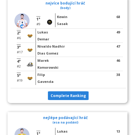
nejvíce bodující hráč
(body)
Kewin
68
1°
Sasak
#9
Lukas
49
2°
#6
Demar
Nivaldo Nadhir
47
3°
#17
Dias Gomez
Marek
46
4°
#2
Komorowski
Filip
38
5°
#19
Gavenda
Complete Ranking
nejlépe podávající hráč
(esa na podání)
Lukas
13
1°