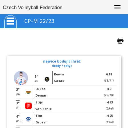
Togg
Czech Volleyball Federation
navig
CP-M 22/23
nejvíce bodující hráč
(body / sety)
Kewin
6,18
1°
Sasak
(68/11)
#9
Lukas
4,9
2°
#6
Demar
(49/10)
Stijn
4,83
3°
#1
van Schie
(29/6)
Tim
4,75
4°
#18
Grozer
(19/4)