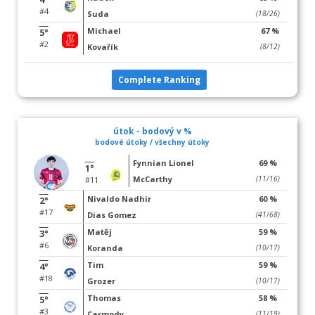
#4
Suda
(18/26)
Michael
67 %
5°
#2
Kovařík
(8/12)
Complete Ranking
útok - bodový v %
bodové útoky / všechny útoky
Fynnian Lionel
69 %
1°
McCarthy
(11/16)
#11
Nivaldo Nadhir
60 %
2°
#17
Dias Gomez
(41/68)
Matěj
59 %
3°
#6
Koranda
(10/17)
Tim
59 %
4°
#18
Grozer
(10/17)
Thomas
58 %
5°
#3
Carmody
(11/19)