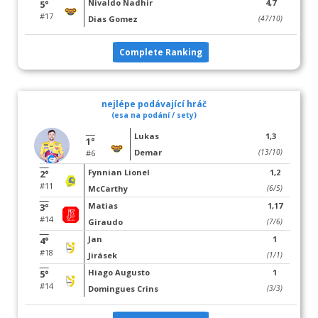
Nivaldo Nadhir
4,7
5°
#17
Dias Gomez
(47/10)
Complete Ranking
nejlépe podávající hráč
(esa na podání / sety)
Lukas
1,3
1°
Demar
(13/10)
#6
Fynnian Lionel
1,2
2°
#11
McCarthy
(6/5)
Matias
1,17
3°
#14
Giraudo
(7/6)
Jan
1
4°
#18
Jirásek
(1/1)
Hiago Augusto
1
5°
#14
Domingues Crins
(3/3)