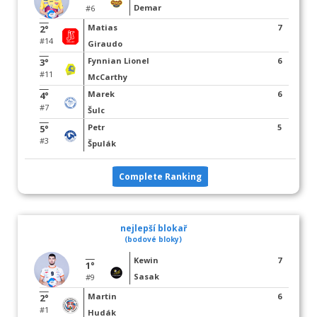
Demar
#6
Matias
7
2°
#14
Giraudo
Fynnian Lionel
6
3°
#11
McCarthy
Marek
6
4°
#7
Šulc
Petr
5
5°
#3
Špulák
Complete Ranking
nejlepší blokař
(bodové bloky)
Kewin
7
1°
Sasak
#9
Martin
6
2°
#1
Hudák