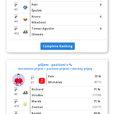
Petr
6
3°
#3
Špulák
Kruno
6
4°
#4
Nikačević
Tomas Agustin
6
5°
#22
Olmedo
Complete Ranking
příjem - pozitivní v %
(excelentní příjem + pozitivní příjem) / všechny příjmy
Petr
73 %
1°
Michálek
(8/11)
#7
Richard
71 %
2°
#0
Struška
(17/24)
Marek
71 %
3°
#19
Zmrhal
(12/17)
Radek
69 %
4°