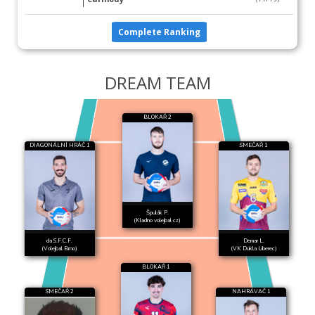
Complete Ranking
DREAM TEAM
BLOKAŘ 2
DIAGONÁLNÍ HRÁČ 1
SMEČAŘ 1
Špulák P.
(Kladno volejbal cz)
da S.F.C.F.
Demar L.
(Volejbal Brno)
(VK Dukla Liberec)
BLOKAŘ 1
SMEČAŘ 2
NAHRÁVAČ 1