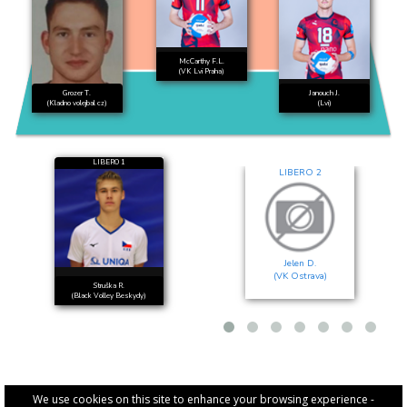
McCarthy F.L.
(VK Lvi Praha)
Grozer T.
Janouch J.
(Kladno volejbal cz)
(Lvi)
LIBERO 1
LIBERO 2
Jelen D.
(VK Ostrava)
Struška R.
(Black Volley Beskydy)
We use cookies on this site to enhance your browsing experience -