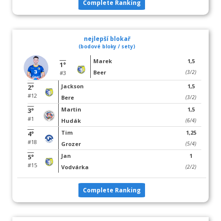
Complete Ranking
nejlepší blokař
(bodové bloky / sety)
Marek
1,5
1°
Beer
(3/2)
#3
Jackson
1,5
2°
#12
Bere
(3/2)
Martin
1,5
3°
#1
Hudák
(6/4)
Tim
1,25
4°
#18
Grozer
(5/4)
Jan
1
5°
#15
Vodvárka
(2/2)
Complete Ranking