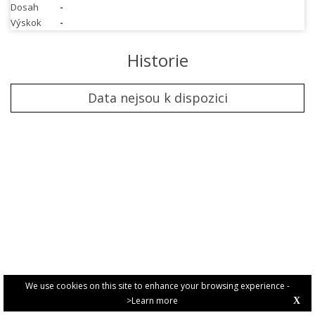
Dosah
-
Výskok
-
Historie
Data nejsou k dispozici
We use cookies on this site to enhance your browsing experience -
>Learn more
X
PRIVACY POLICY