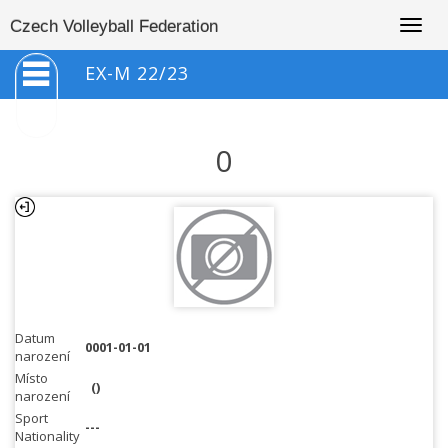
Togg
Czech Volleyball Federation
navig
EX-M 22/23
0
Datum
0001-01-01
narození
Místo
()
narození
Sport
---
Nationality