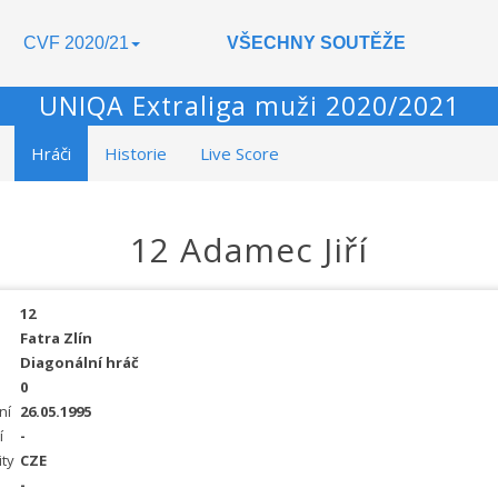
CVF 2020/21
VŠECHNY SOUTĚŽE
UNIQA Extraliga muži 2020/2021
Hráči
Historie
Live Score
12 Adamec Jiří
12
Fatra Zlín
Diagonální hráč
0
ní
26.05.1995
í
-
ity
CZE
-