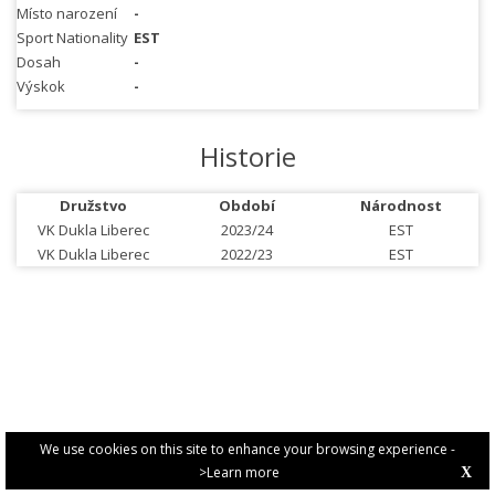
Místo narození
-
Sport Nationality
EST
Dosah
-
Výskok
-
Historie
Družstvo
Období
Národnost
VK Dukla Liberec
2023/24
EST
VK Dukla Liberec
2022/23
EST
We use cookies on this site to enhance your browsing experience -
>Learn more
X
PRIVACY POLICY