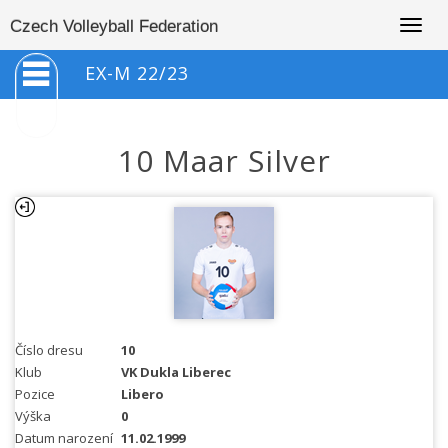
Togg
Czech Volleyball Federation
navig
EX-M 22/23
10 Maar Silver
Číslo dresu
10
Klub
VK Dukla Liberec
Pozice
Libero
Výška
0
Datum narození
11.02.1999