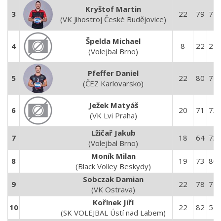
Kryštof Martin
3
22
79
77
(VK Jihostroj České Budějovice)
Špelda Michael
4
8
22
24
(Volejbal Brno)
Pfeffer Daniel
5
22
80
71
(ČEZ Karlovarsko)
Ježek Matyáš
6
20
71
73
(VK Lvi Praha)
Lžičař Jakub
7
18
64
73
(Volejbal Brno)
Moník Milan
8
19
73
80
(Black Volley Beskydy)
Sobczak Damian
9
22
78
74
(VK Ostrava)
Kořínek Jiří
10
22
82
57
(SK VOLEJBAL Ústí nad Labem)