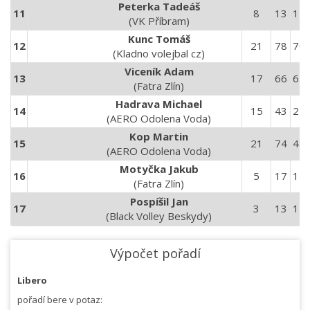
Peterka Tadeáš
11
8
13
15
(VK Příbram)
Kunc Tomáš
12
21
78
70
(Kladno volejbal cz)
Viceník Adam
13
17
66
62
(Fatra Zlín)
Hadrava Michael
14
15
43
22
(AERO Odolena Voda)
Kop Martin
15
21
74
48
(AERO Odolena Voda)
Motyčka Jakub
16
5
17
17
(Fatra Zlín)
Pospíšil Jan
17
3
13
12
(Black Volley Beskydy)
Výpočet pořadí
Libero
pořadí bere v potaz: