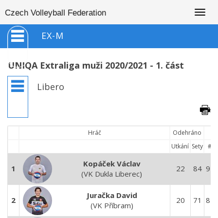
Togg
Czech Volleyball Federation
navig
EX-M
UNIQA Extraliga muži 2020/2021 - 1. část
Libero
Hráč
Odehráno
Utkání
Sety
#
Kopáček Václav
1
22
84
95
(VK Dukla Liberec)
Juračka David
2
20
71
84
(VK Příbram)