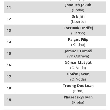
Janouch Jakub
11
(Praha)
Srb Jiří
12
(Liberec)
Fortuník Ondřej
13
(Kladno)
Palgut Filip
14
(Kladno)
Jambor Tomáš
15
(VK Ostrava)
Démar Matyáš
16
(O. Voda)
Holčík Jakub
17
(O. Voda)
Truong Duc Luan
18
(Brno)
Pliasetskyi Ivan
19
(Praha)