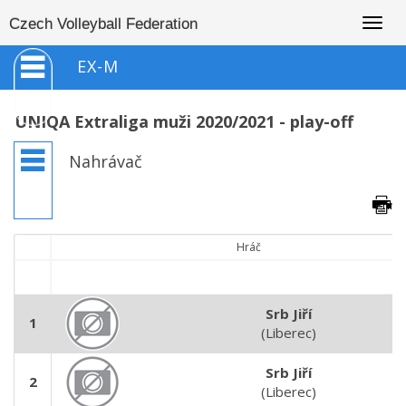
Togg
Czech Volleyball Federation
navig
EX-M
UNIQA Extraliga muži 2020/2021 - play-off
Nahrávač
Hráč
Srb Jiří
1
(Liberec)
Srb Jiří
2
(Liberec)