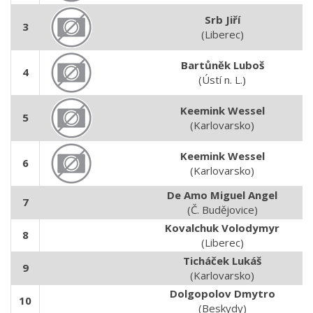
Srb Jiří
3
(Liberec)
Bartůněk Luboš
4
(Ústí n. L.)
Keemink Wessel
5
(Karlovarsko)
Keemink Wessel
6
(Karlovarsko)
De Amo Miguel Angel
7
(Č. Budějovice)
Kovalchuk Volodymyr
8
(Liberec)
Ticháček Lukáš
9
(Karlovarsko)
Dolgopolov Dmytro
10
(Beskydy)