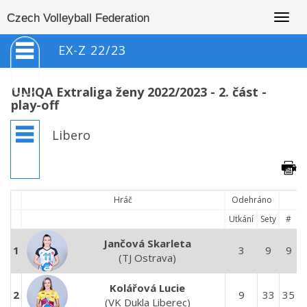
Togg
Czech Volleyball Federation
navig
EX-Z 22/23
UNIQA Extraliga ženy 2022/2023 - 2. část -
play-off
Libero
Hráč
Odehráno
Utkání
Sety
#
Jančová Skarleta
1
3
9
9
(TJ Ostrava)
Kolářová Lucie
2
9
33
35
1
(VK Dukla Liberec)