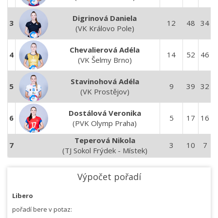
Digrinová Daniela
3
12
48
34
1
(VK Královo Pole)
Chevalierová Adéla
4
14
52
46
1
(VK Šelmy Brno)
Stavinohová Adéla
5
9
39
32
1
(VK Prostějov)
Dostálová Veronika
6
5
17
16
1
(PVK Olymp Praha)
Teperová Nikola
7
3
10
7
(TJ Sokol Frýdek - Místek)
Výpočet pořadí
Libero
pořadí bere v potaz: