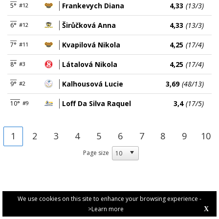
Frankevych Diana
4,33
(13/3)
5°
#12
Širůčková Anna
4,33
(13/3)
6°
#12
Kvapilová Nikola
4,25
(17/4)
7°
#11
Látalová Nikola
4,25
(17/4)
8°
#3
Kalhousová Lucie
3,69
(48/13)
9°
#2
Loff Da Silva Raquel
3,4
(17/5)
10°
#9
1
2
3
4
5
6
7
8
9
10
Page size
We use cookies on this site to enhance your browsing experience -
>Learn more
X
PRIVACY POLICY