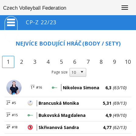
Togg
Czech Volleyball Federation
navig
CP-Z 22/23
NEJVÍCE BODUJÍCÍ HRÁČ
(BODY / SETY)
1
2
3
4
5
6
7
8
9
10
Page size
Nikolova Simona
6,3
(63/10)
1°
#16
Brancuská Monika
5,31
(69/13)
2°
#5
Bukovská Magdalena
4,9
(49/10)
3°
#15
Skřivanová Sandra
4,77
(62/13)
4°
#18