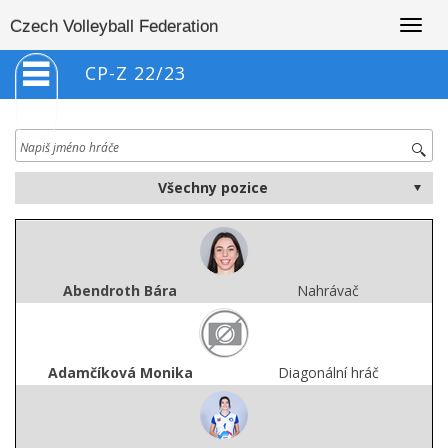
Togg
Czech Volleyball Federation
navig
CP-Z 22/23
Abendroth Bára
Nahrávač
Adamčíková Monika
Diagonální hráč