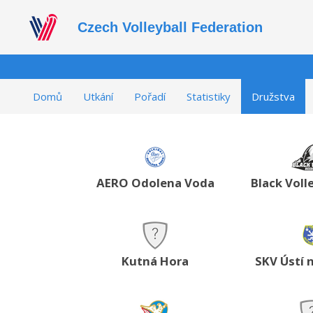
Czech Volleyball Federation
Domů
Utkání
Pořadí
Statistiky
Družstva
AERO Odolena Voda
Black Voll
Kutná Hora
SKV Ústí 