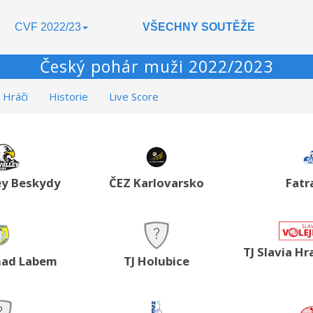
CVF 2022/23
VŠECHNY SOUTĚŽE
Český pohár muži 2022/2023
Hráči
Historie
Live Score
ey Beskydy
ČEZ Karlovarsko
Fatr
TJ Slavia H
nad Labem
TJ Holubice