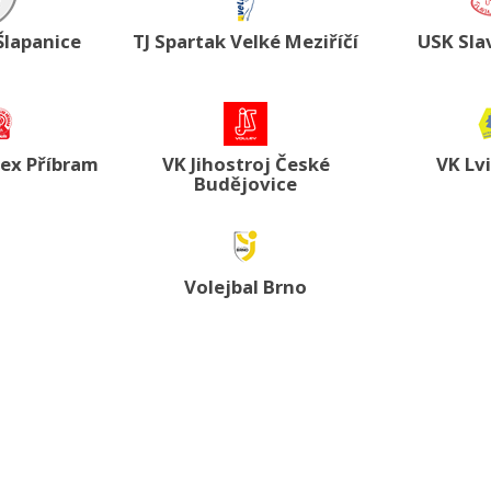
Šlapanice
TJ Spartak Velké Meziříčí
USK Sla
tex Příbram
VK Jihostroj České
VK Lv
Budějovice
Volejbal Brno