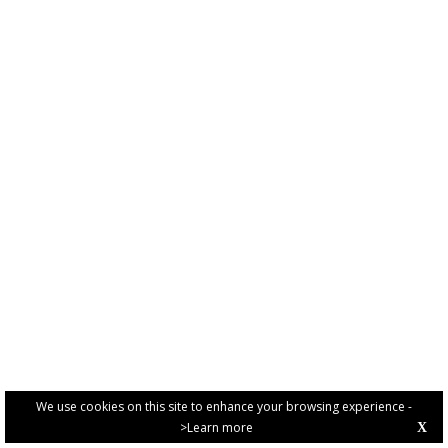
We use cookies on this site to enhance your browsing experience -
>Learn more
X
PRIVACY POLICY