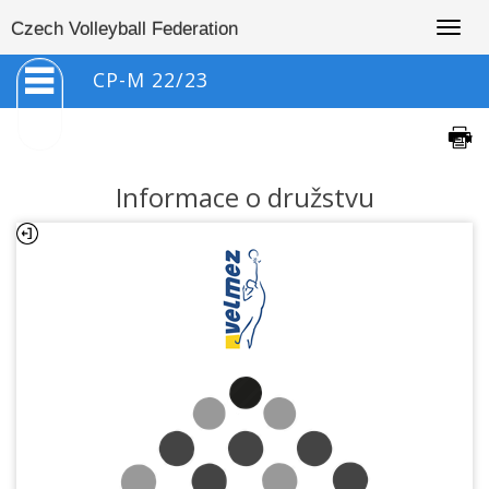
Togg
Czech Volleyball Federation
navig
CP-M 22/23
Informace o družstvu