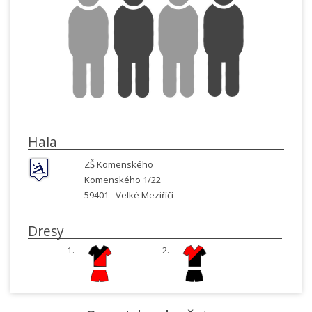
Hala
ZŠ Komenského
Komenského 1/22
59401 -
Velké Meziříčí
Dresy
1.
2.