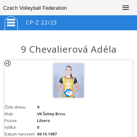
Togg
Czech Volleyball Federation
navig
CP-Z 22/23
9 Chevalierová Adéla
Číslo dresu
9
Klub
VK Šelmy Brno
Pozice
Libero
Výška
0
Datum narození
09.10.1997