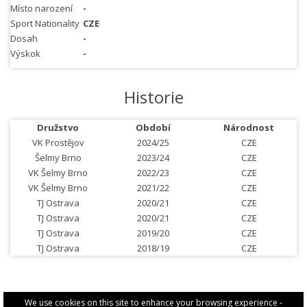
Místo narození
-
Sport Nationality
CZE
Dosah
-
Výskok
-
Historie
Družstvo
Období
Národnost
VK Prostějov
2024/25
CZE
Šelmy Brno
2023/24
CZE
VK Šelmy Brno
2022/23
CZE
VK Šelmy Brno
2021/22
CZE
TJ Ostrava
2020/21
CZE
TJ Ostrava
2020/21
CZE
TJ Ostrava
2019/20
CZE
TJ Ostrava
2018/19
CZE
We use cookies on this site to enhance your browsing experience -