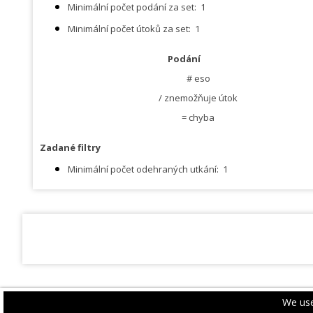
Minimální počet podání za set:
1
Minimální počet útoků za set:
1
Podání
# eso
/ znemožňuje útok
= chyba
Zadané filtry
Minimální počet odehraných utkání:
1
We use
PRIVACY POLICY