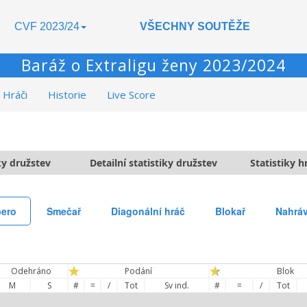
CVF 2023/24
VŠECHNY SOUTĚŽE
Baráž o Extraligu ženy 2023/2024
Hráči
Historie
Live Score
ky družstev
Detailní statistiky družstev
Statistiky 
bero
Smečař
Diagonální hráč
Blokař
Nahrá
Odehráno
Podání
Blok
M
S
#
=
/
Tot
Sv ind.
#
=
/
Tot