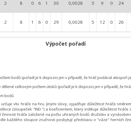
2
8
0
6
1
30
0,0028
5
9
0
24
2
8
1
6
0
29
0,0028
5
12
0
26
Výpočet pořadí
očtem bodů (pořadí je k dispozici jen v případě, že hráč podával alespoň j
y dělené celkovým počtem útoků (pořadí je k dispozici jen v případě, že hráč
tem bodů
rčuje vliv hráče na hru. Jinými slovy, vyjadřuje důležitost hráče směre
livce (sloupeček "IND.") a koeficientem, který indikuje důležitost hráče
ní činnosti hráče založené na počtu uhraných bodů družstev a vynásobené 
le každého sloupce zručnosti poskytují představu o "váze" herních či