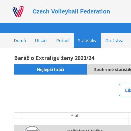
Czech Volleyball Federation
Domů
Utkání
Pořadí
Statistiky
Družstva
Baráž o Extraligu ženy 2023/24
Nejlepší hráči
Souhrnné statisti
Li
Hráč