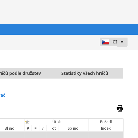
hráčů podle družstev
Statistiky všech hráčů
vač
Útok
Pořadí
Bl ind.
#
=
/
Tot
Sp ind.
Index