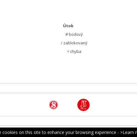
Útok
# bodový
/ zablokovaný
= chyba
 cookies on this site to enhance your browsing experience -
>Learn 