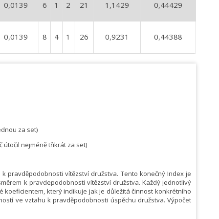
0,0139
6
1
2
21
1,1429
0,44429
0,0139
8
4
1
26
0,9231
0,44388
ednou za set)
 útočil nejméně třikrát za set)
m k pravděpodobnosti vítězství družstva. Tento konečný Index je
 směrem k pravdepodobnosti vítězství družstva. Každý jednotlivý
koeficientem, který indikuje jak je důležitá činnost konkrétního
nností ve vztahu k pravděpodobnosti úspěchu družstva. Výpočet