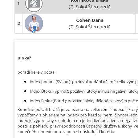
Kořínková Eliška
1
(TJ Sokol Šternberk)
Cohen Dana
2
(TJ Sokol Šternberk)
Blokař
pořadí bere v potaz:
Index podání (SV ind.): pozitivní podání dělené celkovým p
Index Útoku (Sp ind.): pozitivní útoky mínus negativní útok
Index Bloku (Bl ind.): pozitivní bloky dělené celkovým poč
Konečné pořadí hráčů je založeno na celkovém "indexu", který u
vypočítaný s ohledem na indexy pro každou herní činnost jednot
index je vypočítaný s ohledem na jednotlivé pozitivní a negativ
postu z pohledu pravděpodobnosti úspěchu družstva. Ikony ved
konečného indexu bere v potaz i následující kritéria: