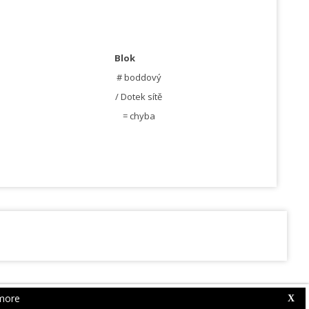
Blok
# boddový
/ Dotek sítě
= chyba
more
Web Competition Site © 2026 by
X