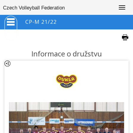
Togg
Czech Volleyball Federation
navig
CP-M 21/22
Informace o družstvu