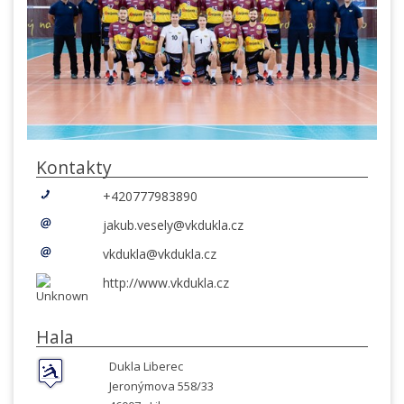
Kontakty
+420777983890
jakub.vesely@vkdukla.cz
vkdukla@vkdukla.cz
http://www.vkdukla.cz
Hala
Dukla Liberec
Jeronýmova 558/33