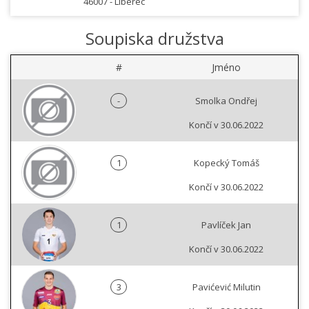
46007 -
Liberec
Soupiska družstva
#
Jméno
-
Smolka Ondřej
Končí v 30.06.2022
1
Kopecký Tomáš
Končí v 30.06.2022
1
Pavlíček Jan
Končí v 30.06.2022
3
Pavićević Milutin