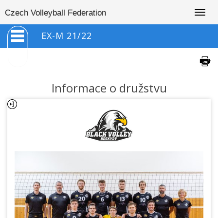
Togg
Czech Volleyball Federation
navig
EX-M 21/22
Informace o družstvu