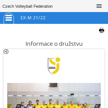
Togg
Czech Volleyball Federation
navig
EX-M 21/22
Informace o družstvu