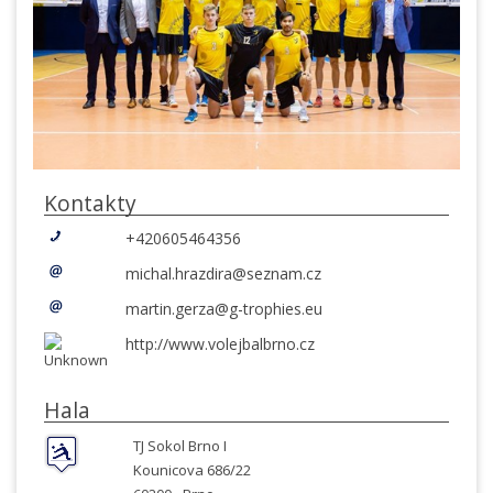
Kontakty
+420605464356
michal.hrazdira@seznam.cz
martin.gerza@g-trophies.eu
http://www.volejbalbrno.cz
Hala
TJ Sokol Brno I
Kounicova 686/22