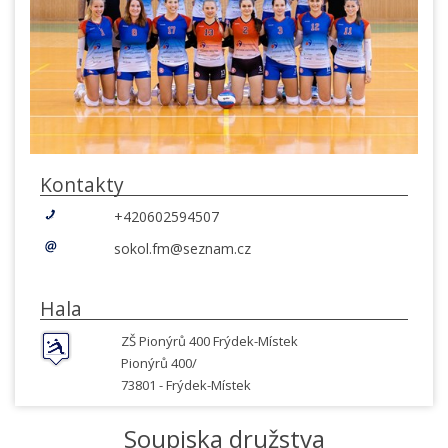
Kontakty
+420602594507
sokol.fm@seznam.cz
Hala
ZŠ Pionýrů 400 Frýdek-Místek
Pionýrů 400/
73801 -
Frýdek-Místek
Soupiska družstva