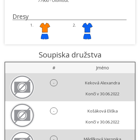
77900 -
Olomouc
Dresy
1.
2.
Soupiska družstva
#
Jméno
-
Keková Alexandra
Končí v 30.06.2022
-
Košáková Eliška
Končí v 30.06.2022
-
Mědílková Veronika