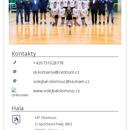
Kontakty
+420731028778
sk.komarov@centrum.cz
volejbal-olomouc@seznam.cz
www.volejbalolomouc.cz
Hala
UP Olomouc
U sportovní haly 38/2