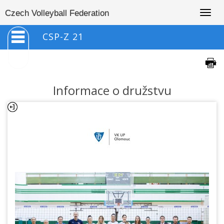
Togg
Czech Volleyball Federation
navig
CSP-Z 21
Informace o družstvu