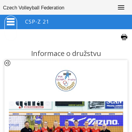
Togg
Czech Volleyball Federation
navig
CSP-Z 21
Informace o družstvu