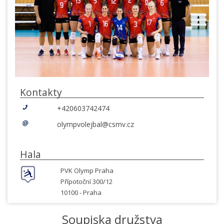
Kontakty
+420603742474
olympvolejbal@csmv.cz
Hala
PVK Olymp Praha
Přípotoční 300/12
10100 -
Praha
Soupiska družstva