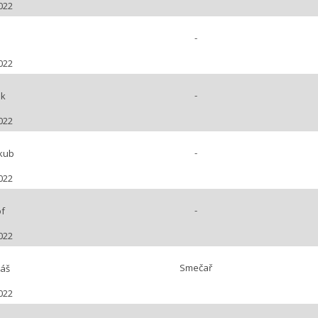
022
-
022
-
ik
022
-
akub
022
-
f
022
Smečař
yáš
022