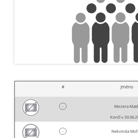
#
Jméno
-
Mezera Matě
Končí v 30.06.2
-
Nekvinda Mic