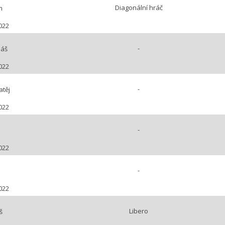
Diagonální hráč
m
022
-
máš
022
-
těj
022
-
022
-
022
Libero
š