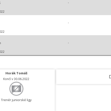
-
š
022
-
022
-
m
022
Horák Tomáš
Strojil Ladislav
D
Končí v 30.06.2022
Končí v 30.06.2022
Trenér juniorské ligy
Trenér juniorské ligy