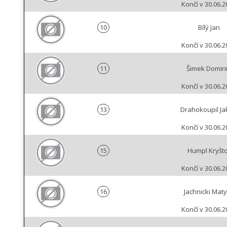
Končí v 30.06.2
10
Bílý Jan
Končí v 30.06.2
11
Šimek Domin
Končí v 30.06.2
13
Drahokoupil J
Končí v 30.06.2
15
Humpl Kryšto
Končí v 30.06.2
16
Jachnicki Mat
Končí v 30.06.2