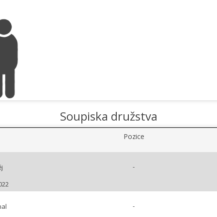
Soupiska družstva
Pozice
-
j
022
-
hal