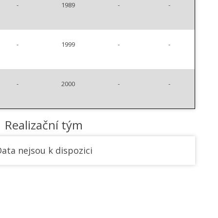
-
1989
-
-
-
1999
-
-
-
2000
-
-
Realizační tým
ata nejsou k dispozici