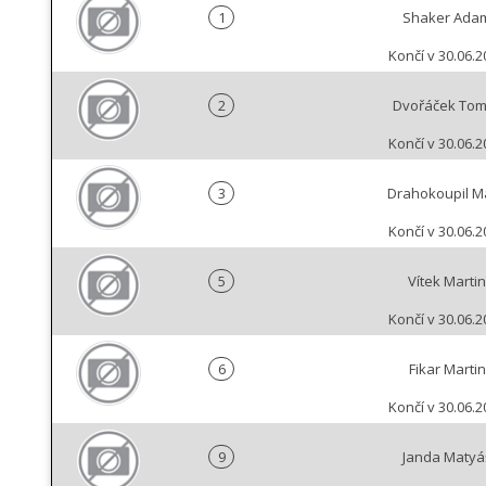
1
Shaker Ada
Končí v 30.06.2
2
Dvořáček To
Končí v 30.06.2
3
Drahokoupil Ma
Končí v 30.06.2
5
Vítek Martin
Končí v 30.06.2
6
Fikar Martin
Končí v 30.06.2
9
Janda Matyá