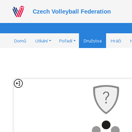
Czech Volleyball Federation
Domů
Utkání
Pořadí
Družstva
Hráči
H