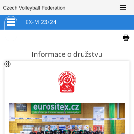
Togg
Czech Volleyball Federation
navig
EX-M 23/24
Informace o družstvu