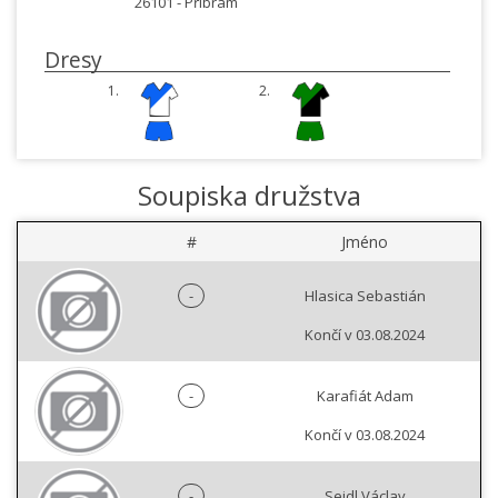
26101 -
Příbram
Dresy
1.
2.
Soupiska družstva
#
Jméno
-
Hlasica Sebastián
Končí v 03.08.2024
-
Karafiát Adam
Končí v 03.08.2024
-
Seidl Václav